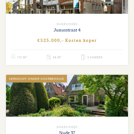
WAGENINGEN
Junusstraat
4
€525.000,- Kosten koper
112 M²
56 M²
3 KAMERS
VERKOCHT ONDER VOORBEHOUD
WAGENINGEN
Nude
37