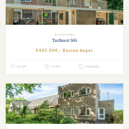
WAGENINGEN
Tarthorst
565
€435.000,- Kosten koper
123 M²
113 M²
6 KAMERS