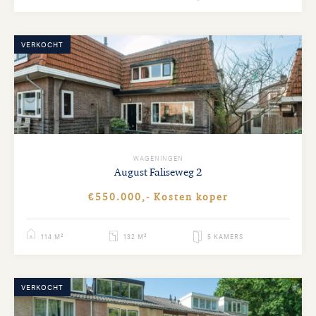
VERKOCHT
WAGENINGEN
August Faliseweg
2
€550.000,- Kosten koper
114 M²
132 M²
5 KAMERS
VERKOCHT