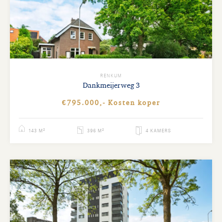
RENKUM
Dankmeijerweg
3
€795.000,- Kosten koper
143 M²
396 M²
4 KAMERS