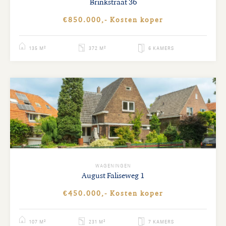
Brinkstraat
36
€850.000,- Kosten koper
135 M²
372 M²
6 KAMERS
WAGENINGEN
August Faliseweg
1
€450.000,- Kosten koper
107 M²
231 M²
7 KAMERS