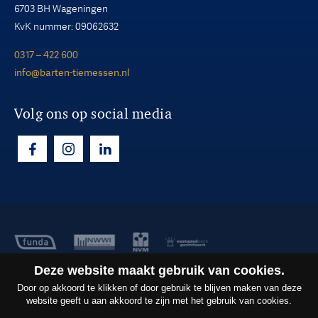
6703 BH Wageningen
KvK nummer: 09062632
0317 – 422 600
info@barten-tiemessen.nl
Volg ons op social media
Deze website maakt gebruik van cookies.
Copyright ©2026
Barten Tiemessen B.V.
Door op akkoord te klikken of door gebruik te blijven maken van deze
Privacy
website geeft u aan akkoord te zijn met het gebruik van cookies.
Algemene voorwaarden