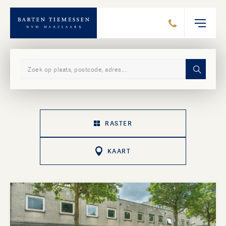
Zoek in ons aanbod
RASTER
KAART