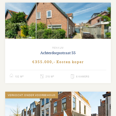
RENKUM
Achterdorpsstraat
55
€355.000,- Kosten koper
132 M²
215 M²
6 KAMERS
VERKOCHT ONDER VOORBEHOUD