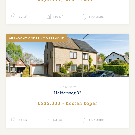
102 M²
140 M²
4 KAMERS
VERKOCHT ONDER VOORBEHOUD
BENNEKOM
Halderweg
32
€535.000,- Kosten koper
113 M²
195 M²
5 KAMERS