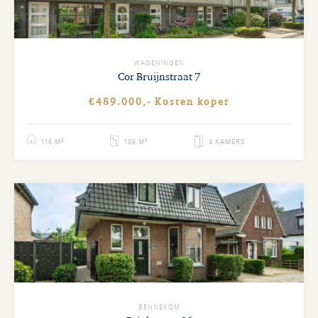
WAGENINGEN
Cor Bruijnstraat
7
€489.000,- Kosten koper
116 M²
108 M²
4 KAMERS
BENNEKOM