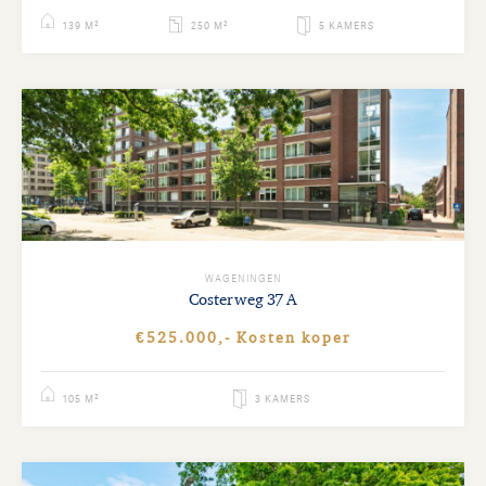
139 M²
250 M²
5 KAMERS
WAGENINGEN
Costerweg
37 A
€525.000,- Kosten koper
105 M²
3 KAMERS