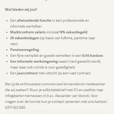
Wat bieden wij jou?
Een
afwisselende functie
in een professionele en
informele werksfeer.
Marktconform salaris
inclusief
8% vakantiegeld
.
24 vakantiedagen
(op basis van fulltime, parttime naar
rato).
Pensioenregeling
.
Een fijne werkplek en goede werksfeer in een
licht kantoor
.
Een informele werkomgeving
waarin hard gewerkt wordt,
maar waar ook ruimte is voor gezelligheid.
Een
jaarcontract
met uitzicht op een vast contract.
Ben jij de enthousiaste commercieel binnendienst medewerker
die wij zoeken? Stuur je sollicitatiebrief met CV en pasfoto naar
info@barten-tiemessen.nl (t.a.v. Alexander van Voorst). Voor
vragen over de functie kun je contact opnemen met ons kantoor:
0317-422 600.