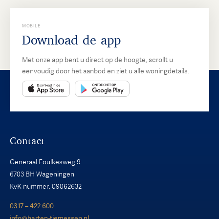
MOBILE
Download de app
Met onze app bent u direct op de hoogte, scrollt u
eenvoudig door het aanbod en ziet u alle woningdetails.
Contact
Generaal Foulkesweg 9
6703 BH Wageningen
KvK nummer: 09062632
0317 – 422 600
info@barten-tiemessen.nl