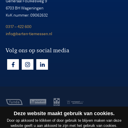
Generaal Foulkesweg 9
6703 BH Wageningen
KvK nummer: 09062632
0317 – 422 600
info@barten-tiemessen.nl
Volg ons op social media
Deze website maakt gebruik van cookies.
Copyright ©2026
Barten Tiemessen B.V.
Door op akkoord te klikken of door gebruik te blijven maken van deze
Privacy
website geeft u aan akkoord te zijn met het gebruik van cookies.