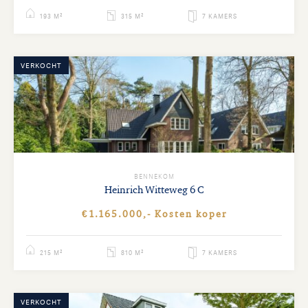
193 M²
315 M²
7 KAMERS
VERKOCHT
BENNEKOM
Heinrich Witteweg
6 C
€1.165.000,- Kosten koper
215 M²
810 M²
7 KAMERS
VERKOCHT