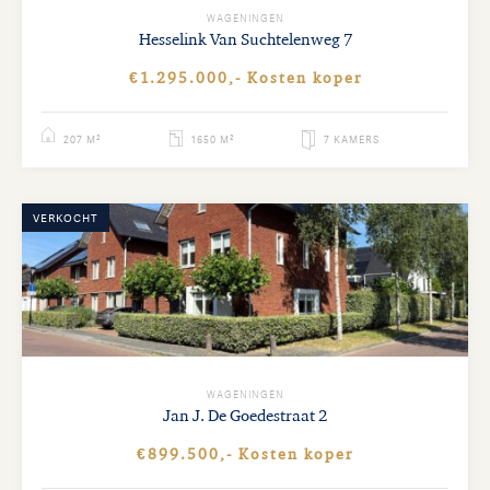
WAGENINGEN
Hesselink Van Suchtelenweg
7
€1.295.000,- Kosten koper
207 M²
1650 M²
7 KAMERS
VERKOCHT
WAGENINGEN
Jan J. De Goedestraat
2
€899.500,- Kosten koper