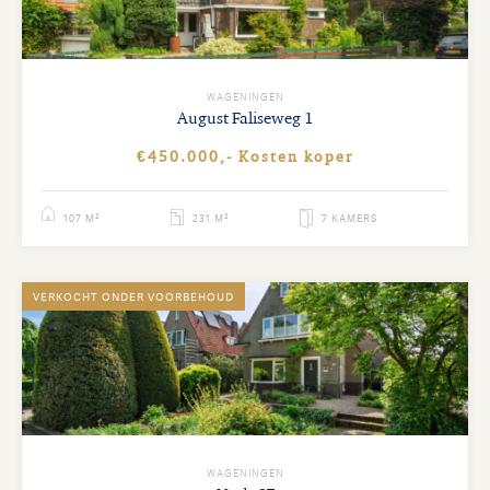
WAGENINGEN
August Faliseweg
1
€450.000,- Kosten koper
107 M²
231 M²
7 KAMERS
VERKOCHT ONDER VOORBEHOUD
WAGENINGEN