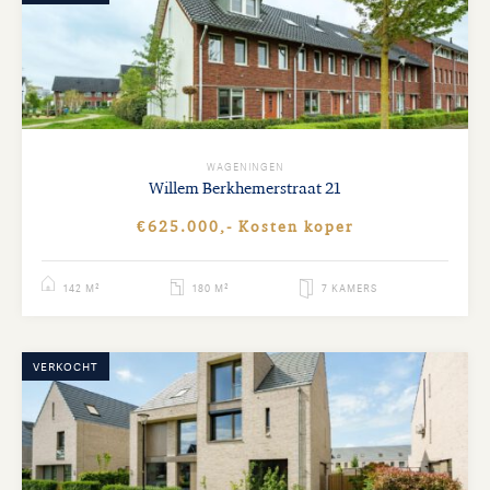
WAGENINGEN
Willem Berkhemerstraat
21
€625.000,- Kosten koper
142 M²
180 M²
7 KAMERS
VERKOCHT