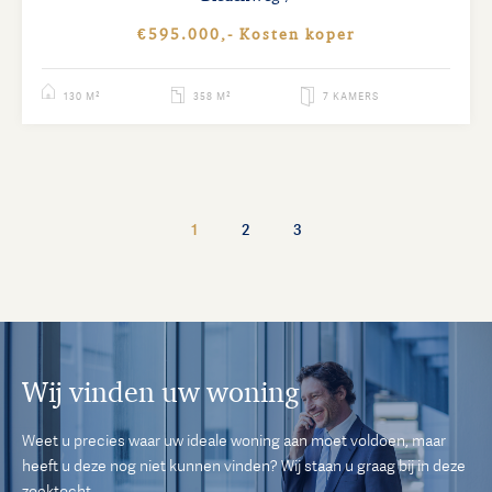
€595.000,- Kosten koper
130 M²
358 M²
7 KAMERS
1
2
3
Wij vinden uw woning
Weet u precies waar uw ideale woning aan moet voldoen, maar
heeft u deze nog niet kunnen vinden? Wij staan u graag bij in deze
zoektocht.