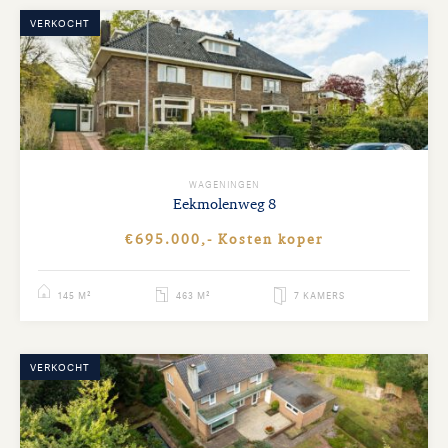
VERKOCHT
WAGENINGEN
Eekmolenweg
8
€695.000,- Kosten koper
145 M²
463 M²
7 KAMERS
VERKOCHT