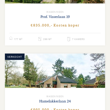
WAGENINGEN
Prof. Visserlaan
19
€835.000,- Kosten koper
177 M²
299 M²
7 KAMERS
VERKOCHT
WAGENINGEN
Hamelakkerlaan
24
€995.000,- Kosten koper