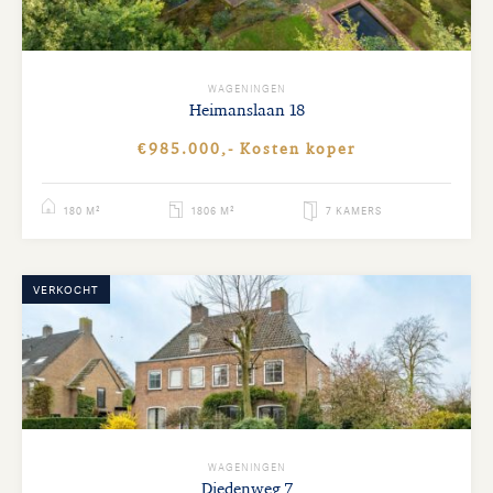
WAGENINGEN
Heimanslaan
18
€985.000,- Kosten koper
180 M²
1806 M²
7 KAMERS
VERKOCHT
WAGENINGEN
Diedenweg
7