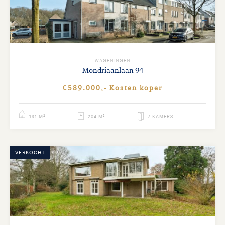
WAGENINGEN
Mondriaanlaan
94
€589.000,- Kosten koper
131 M²
204 M²
7 KAMERS
VERKOCHT