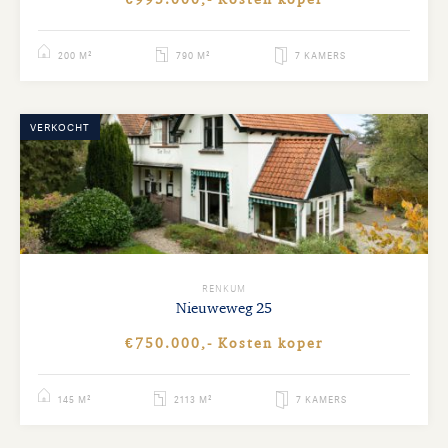
200 M²
790 M²
7 KAMERS
VERKOCHT
RENKUM
Nieuweweg
25
€750.000,- Kosten koper
145 M²
2113 M²
7 KAMERS