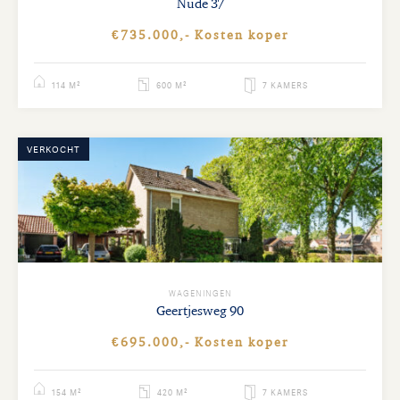
Nude
37
€735.000,- Kosten koper
114 M²
600 M²
7 KAMERS
VERKOCHT
WAGENINGEN
Geertjesweg
90
€695.000,- Kosten koper
154 M²
420 M²
7 KAMERS