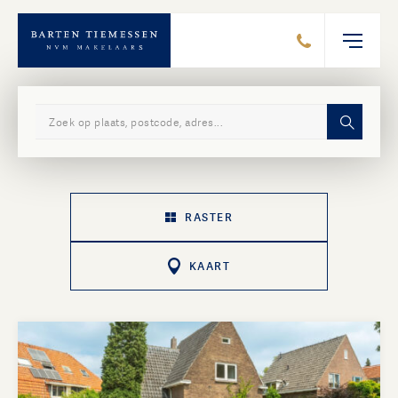
Zoek in ons aanbod
RASTER
KAART