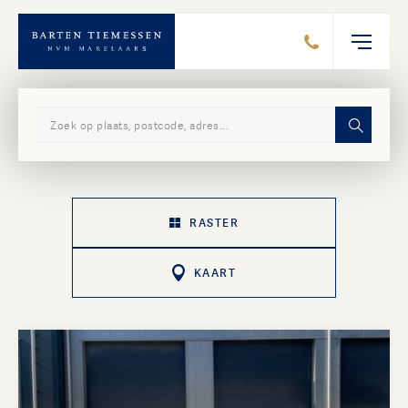
Zoek in ons aanbod
RASTER
KAART