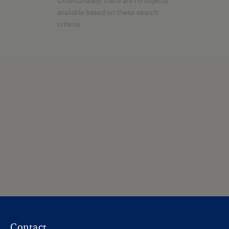
Unfortunately, there are no objects
available based on these search
criteria.
Contact