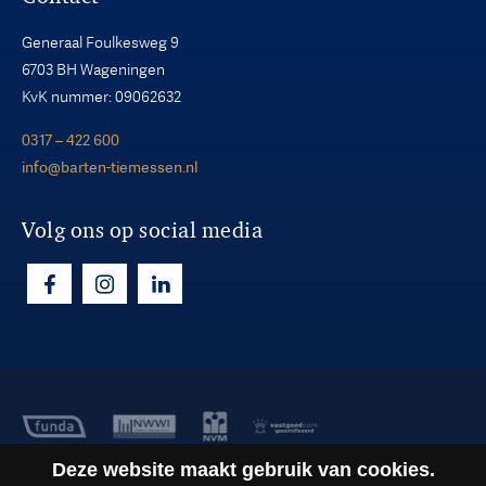
Generaal Foulkesweg 9
6703 BH Wageningen
KvK nummer: 09062632
0317 – 422 600
info@barten-tiemessen.nl
Volg ons op social media
Deze website maakt gebruik van cookies.
Copyright ©2026
Barten Tiemessen B.V.