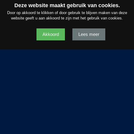
Hoogstraat
23
Deze website maakt gebruik van cookies.
Door op akkoord te klikken of door gebruik te blijven maken van deze
€ 2.180,- p.m.
website geeft u aan akkoord te zijn met het gebruik van cookies.
Akkoord
Lees meer
OVERZICHT
Omschrijving
Hoogstraat 23, 6701 BL Wageningen; Op een A1 locatie aan de
gezellige winkelpromenade in de binnenstad van Wageningen ligt
op een hoeklocatie deze charmante sfeervolle winkelruimte op de
begane grond met een oppervlakte van ca. 141 m². Opslagruimte
in de kelder: ca. 44 m². * De beste winkellocatie ter plaatse....
LEES VERDER