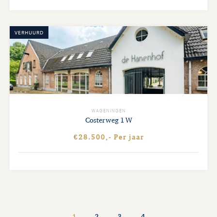
VERHUURD
WAGENINGEN
Costerweg
1 W
€28.500,- Per jaar
1
2
3
4