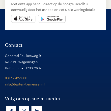
Met onze app bent u direct op de hoogte, scrollt u
eenvoudig door het aanbod en ziet u alle woningdetails.
Contact
Generaal Foulkesweg 9
6703 BH Wageningen
KvK nummer: 09062632
0317 – 422 600
info@barten-tiemessen.nl
Volg ons op social media