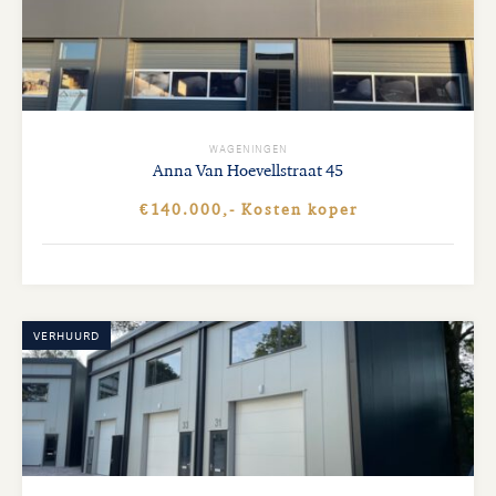
WAGENINGEN
Anna Van Hoevellstraat
45
€140.000,- Kosten koper
VERHUURD