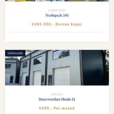
WAGENINGEN
Nudepark
145
€685.000,- Kosten koper
VERHUURD
HEELSUM
Doorwerthse-Heide
31
€690,- Per maand