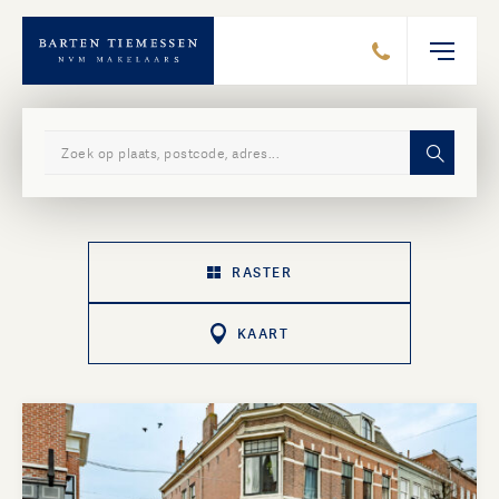
Zoek in ons aanbod
RASTER
KAART