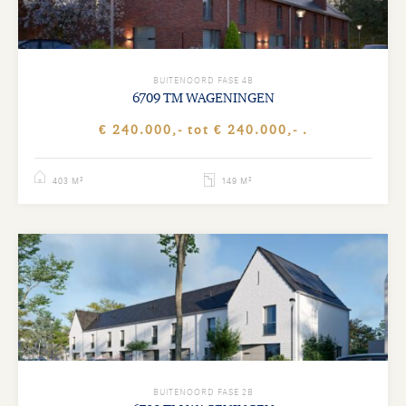
BUITENOORD FASE 4B
6709 TM WAGENINGEN
€ 240.000,- tot € 240.000,- .
403 M²
149 M²
BUITENOORD FASE 2B