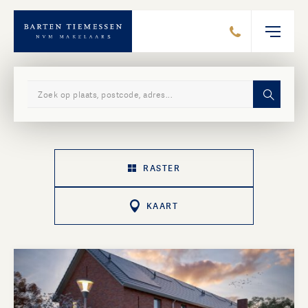
Zoek in ons aanbod
RASTER
KAART