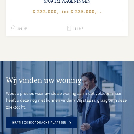
6709 TM WAGENINGEN
€ 232.000,- tot € 235.000,- .
398 M²
151 M²
Wij vinden uw woning
Weet u precies waar uw ideale woning aan moet voldoen, maar
heeft u deze nog niet kunnen vinden? Wij staan u graag bij in deze
zoektocht.
GRATIS ZOEKOPDRACHT PLAATSEN