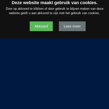
€ 240.000,- .
Deze website maakt gebruik van cookies.
Door op akkoord te klikken of door gebruik te blijven maken van deze
website geeft u aan akkoord te zijn met het gebruik van cookies.
OMSCHRIJVING
Akkoord
Lees meer
Omschrijving
** PROJECT BUITENOORD FASE 4B = VOLLEDIG VERKOCHT **
In Wageningen, tussen natuurgebied binnenveld en tuinwijk
ontwikkelen we de derde, tevens laatste wijk van kortenoord. dit
wordt buitenoord. een statige, ruim opgezette woonwijk met
grote tuinen en veel openbaar groen. in alle opzichten een
waardig sluitstuk in de uitbreiding van wageningen. in buitenoord
komen zo’n 340 nieuwe woningen: van eengezinswoning tot
vrijstaande villa. ze worden allemaal duurzaam gebouwd. alle
woningen zijn gasloos en krijgen een bodemwarmtepomp. zo