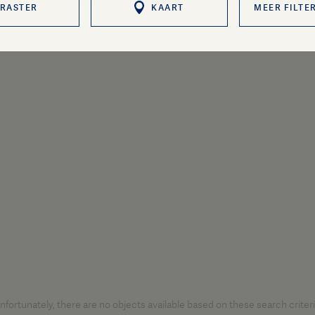
RASTER
KAART
MEER FILTE
nfortunately, there are no objects available based on these search criteri