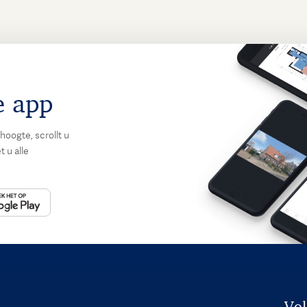
e app
hoogte, scrollt u
 u alle
Vol