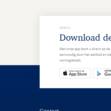
MOBILE
Download d
Met onze app bent u direct op de 
eenvoudig door het aanbod en ziet
woningdetails.
Contact