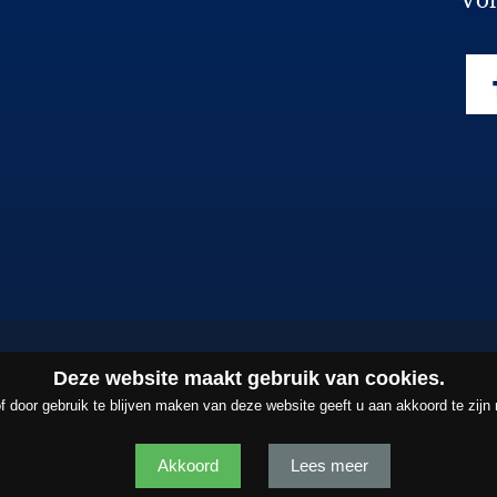
Deze website maakt gebruik van cookies.
f door gebruik te blijven maken van deze website geeft u aan akkoord te zijn
Copyright ©2026
Barten Tiemessen B.V.
P
Akkoord
Lees meer