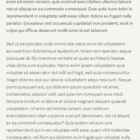
enim ad minim veniam, quis nostrud exercitation ullamco laboris
nisi ut aliquip ex ea commodo consequat. Duis aute irure dolor in
reprehenderit in voluptate velit esse cillum dolore eu fugiat nulla
pariatur. Excepteur sint occaecat cupidatat non proident, sunt in
culpa qui officia deserunt mollit anim id est laborum.
Sed ut perspiciatis unde omnis iste natus error sit voluptatem
accusantium doloremque laudantium, totam rem aperiam, eaque
ipsa quae ab illo inventore veritatis et quasi architecto beatae
vitae dicta sunt explicabo. Nemo enim ipsam voluptatem quia
voluptas sit aspernatur aut odit aut fugit, sed quia consequuntur
magni dolores eos qui ratione voluptatem sequi nesciunt. Neque
porro quisquam est, qui dolorem ipsum quia dolor sit amet,
consectetur, adipisci velit, sed quia non numquam eius modi
tempora incidunt ut labore et dolore magnam aliquam quaerat
voluptatem. Ut enim ad minima veniam, quis nostrum
exercitationem ullam corporis suscipit laboriosam, nisi ut aliquid
ex ea commodi consequatur? Quis autem vel eum iure
reprehenderit qui in ea voluptate velit esse quam nihil molestiae
consequatur, vel illum qui dolorem eum fugiat quo voluptas nulla