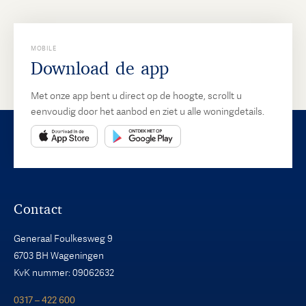
MOBILE
Download de app
Met onze app bent u direct op de hoogte, scrollt u
eenvoudig door het aanbod en ziet u alle woningdetails.
Contact
Generaal Foulkesweg 9
6703 BH Wageningen
KvK nummer: 09062632
0317 – 422 600