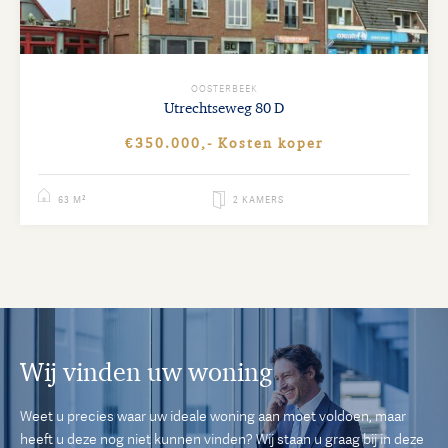
OOSTERBEEK
Utrechtseweg
80 D
€350.000,- Kosten koper
63 M²
2 KAMERS
Wij vinden uw woning
Weet u precies waar uw ideale woning aan moet voldoen, maar
heeft u deze nog niet kunnen vinden? Wij staan u graag bij in deze