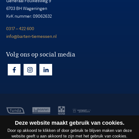
Generaal Foulkesweg 9
6703 BH Wageningen
KvK nummer: 09062632
0317 – 422 600
info@barten-tiemessen.nl
Volg ons op social media
Deze website maakt gebruik van cookies.
Copyright ©2026
Barten Tiemessen B.V.
Door op akkoord te klikken of door gebruik te blijven maken van deze
Privacy
website geeft u aan akkoord te zijn met het gebruik van cookies.