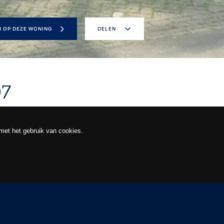
R OP DEZE WONING
DELEN
7
 met het gebruik van cookies.
DIA
BROCHURE