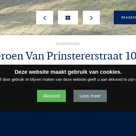
REAGEE
WAGENINGEN
roen Van Prinstererstraat
10
€ 295.000,- k.k.
Deze website maakt gebruik van cookies.
f door gebruik te blijven maken van deze website geeft u aan akkoord te zijn
SCHRIJVING
Akkoord
KENMERKEN
Lees meer
ME