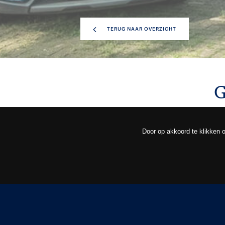
TERUG NAAR OVERZICHT
G
Door op akkoord te klikken o
OVERZICHT
OM