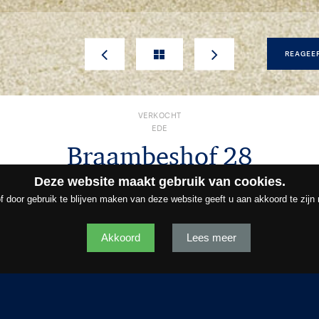
REAGEE
VERKOCHT
EDE
Braambeshof
28
Deze website maakt gebruik van cookies.
€ 585.000,- k.k.
f door gebruik te blijven maken van deze website geeft u aan akkoord te zijn
Akkoord
Lees meer
SCHRIJVING
KENMERKEN
ME