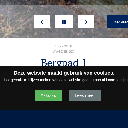
REAGEE
VERKOCHT
WAGENINGEN
Bergpad
1
Deze website maakt gebruik van cookies.
€ 935.000,- k.k.
f door gebruik te blijven maken van deze website geeft u aan akkoord te zijn
Akkoord
Lees meer
SCHRIJVING
KENMERKEN
ME